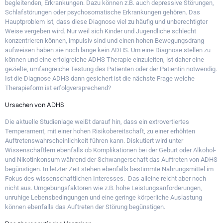
begleitenden, Erkrankungen. Dazu können z.B. auch depressive Störungen,
Schlafstörungen oder psychosomatische Erkrankungen gehören. Das
Hauptproblem ist, dass diese Diagnose viel zu häufig und unberechtigter
Weise vergeben wird. Nur weil sich Kinder und Jugendliche schlecht
konzentrieren können, impulsiv sind und einen hohen Bewegungsdrang
aufweisen haben sie noch lange kein ADHS. Um eine Diagnose stellen zu
können und eine erfolgreiche ADHS Therapie einzuleiten, ist daher eine
gezielte, umfangreiche Testung des Patienten oder der Patientin notwendig.
Ist die Diagnose ADHS dann gesichert ist die nächste Frage welche
Therapieform ist erfolgversprechend?
Ursachen von ADHS
Die aktuelle Studienlage weißt darauf hin, dass ein extrovertiertes
Temperament, mit einer hohen Risikobereitschaft, zu einer erhöhten
Auftretenswahrscheinlichkeit führen kann. Diskutiert wird unter
Wissenschaftlern ebenfalls ob Komplikationen bei der Geburt oder Alkohol-
und Nikotinkonsum während der Schwangerschaft das Auftreten von ADHS
begünstigen. In letzter Zeit stehen ebenfalls bestimmte Nahrungsmittel im
Fokus des wissenschaftlichen Interesses. Das alleine reicht aber noch
nicht aus. Umgebungsfaktoren wie z.B. hohe Leistungsanforderungen,
unruhige Lebensbedingungen und eine geringe körperliche Auslastung
können ebenfalls das Auftreten der Störung begünstigen.